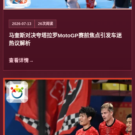
2026-07-13
26次阅读
马奎斯对决夸塔拉罗MotoGP赛前焦点引发车迷
热议解析
查看详情→