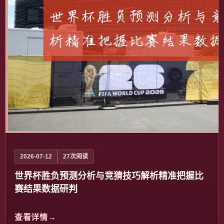
2026-07-12
27次阅读
世界杯胜负预测分析与竞猜技巧解析精准把握比
赛结果数据研判
查看详情→