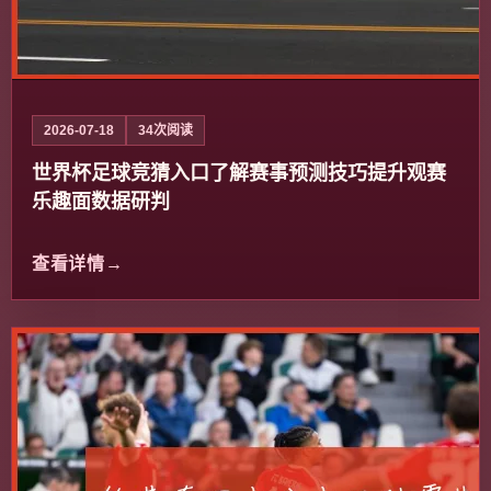
2026-07-18
34次阅读
世界杯足球竞猜入口了解赛事预测技巧提升观赛
乐趣面数据研判
查看详情→