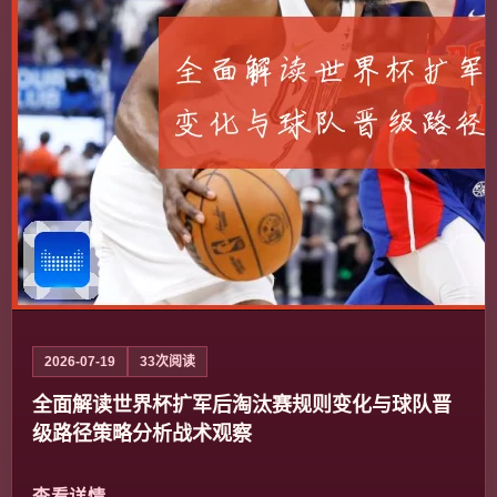
2026-07-19
33次阅读
全面解读世界杯扩军后淘汰赛规则变化与球队晋
级路径策略分析战术观察
查看详情→