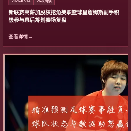
2026-07-14
26次阅读
新联赛高薪加股权挖角美职篮球星詹姆斯副手积
极参与幕后筹划赛场复盘
查看详情→