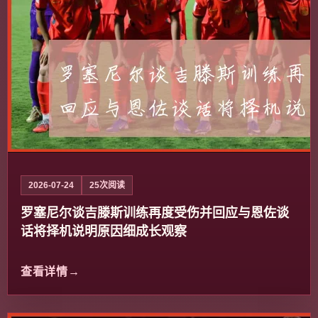
2026-07-24
25次阅读
罗塞尼尔谈吉滕斯训练再度受伤并回应与恩佐谈
话将择机说明原因细成长观察
查看详情→