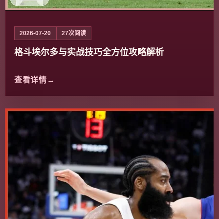
2026-07-20
27次阅读
格斗埃尔多与实战技巧全方位攻略解析
查看详情→