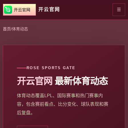
开云官网
☰
首页
/
体育动态
ROSE SPORTS GATE
开云官网
最新体育动态
体育动态覆盖LPL、国际赛事和热门赛事内
容，包含赛前看点、比分变化、球队表现和赛
后复盘。